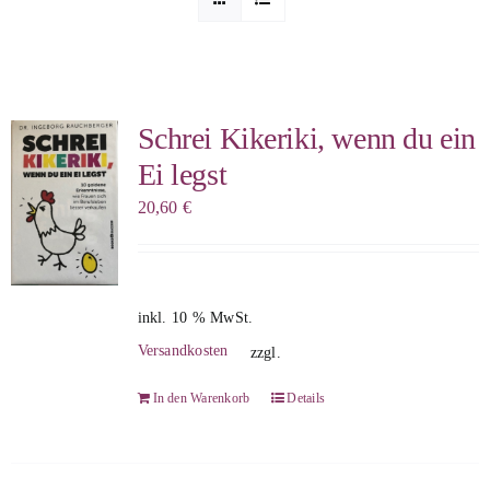
Sophia Scheer
Sophie Berg
Schrei Kikeriki, wenn du ein
Ei legst
Sophia Rauchberg
20,60
€
Dr. Rauchberger
inkl. 10 % MwSt.
Bücher-Shop
Versandkosten
zzgl.
In den Warenkorb
Details
WooCommerce Warenkorb