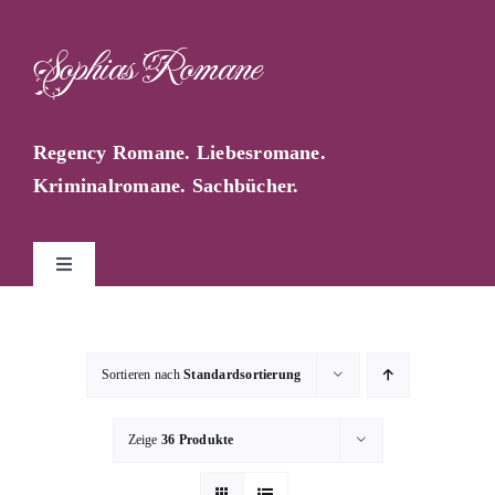
Zum
Inhalt
Sophias Romane
springen
Regency Romane. Liebesromane.
Kriminalromane. Sachbücher.
Toggle
Navigation
Start
Sortieren nach
Standardsortierung
Sophia Farago
Zeige
36 Produkte
Sophias Blog