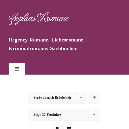
Zum
Inhalt
Sophias Romane
springen
Regency Romane. Liebesromane.
Kriminalromane. Sachbücher.
Toggle
Navigation
Start
Sortieren nach
Beliebtheit
Sophia Farago
Zeige
36 Produkte
Sophias Blog