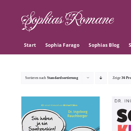
Zum
Sophias Romane
Inhalt
springen
Start
Sophia Farago
Sophias Blog
Sortieren nach
Standardsortierung
Zeige
36 Pr