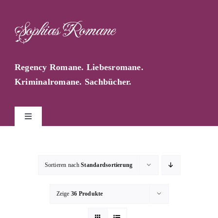
Zum
Inhalt
Sophias Romane
springen
Regency Romane. Liebesromane.
Kriminalromane. Sachbücher.
Toggle
Navigation
Start
Sortieren nach
Standardsortierung
Sophia Farago
Zeige
36 Produkte
Sophias Blog