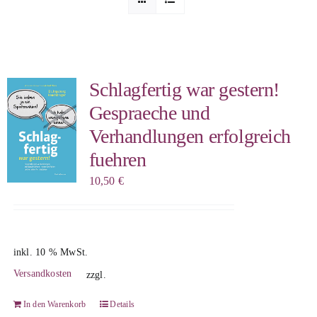
Sophia Scheer
Sophie Berg
Schlagfertig war gestern!
Gespraeche und
Sophia Rauchberg
Verhandlungen erfolgreich
fuehren
Dr. Rauchberger
10,50
€
Bücher-Shop
inkl. 10 % MwSt.
WooCommerce Warenkorb
Versandkosten
zzgl.
In den Warenkorb
Details