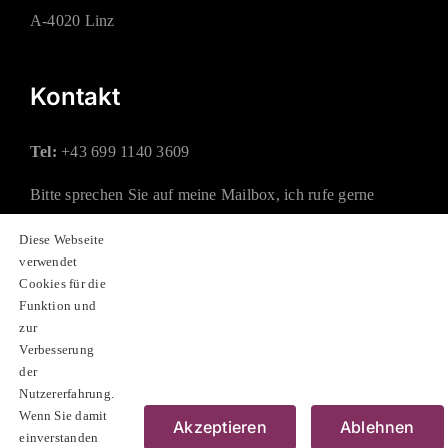
A-4020 Linz
Kontakt
Tel:
+43 699 1140 3609
Bitte sprechen Sie auf meine Mailbox, ich rufe gerne
zurück.
Diese Webseite
verwendet
Mail:
office@rauchberger.at
Cookies für die
Funktion und
zur
Soziale Netzwerke
Verbesserung
der
Nutzererfahrung.
Wenn Sie damit
Akzeptieren
Ablehnen
einverstanden