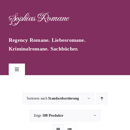
Zum
Inhalt
Sophias Romane
springen
Regency Romane. Liebesromane.
Kriminalromane. Sachbücher.
Toggle
Navigation
Start
Sortieren nach
Standardsortierung
Sophia Farago
Zeige
108 Produkte
Sophias Blog