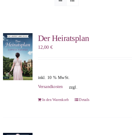
Sophia Scheer
Sophie Berg
Der Heiratsplan
12,00
€
Sophia Rauchberg
Dr. Rauchberger
inkl. 10 % MwSt.
Versandkosten
zzgl.
Bücher-Shop
In den Warenkorb
Details
WooCommerce Warenkorb