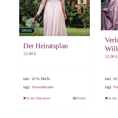
Verl
Der Heiratsplan
Will
12,00
€
12,00
€
inkl. 10 % MwSt.
inkl. 1
zzgl.
Versandkosten
zzgl.
Ve
In den Warenkorb
Details
In den