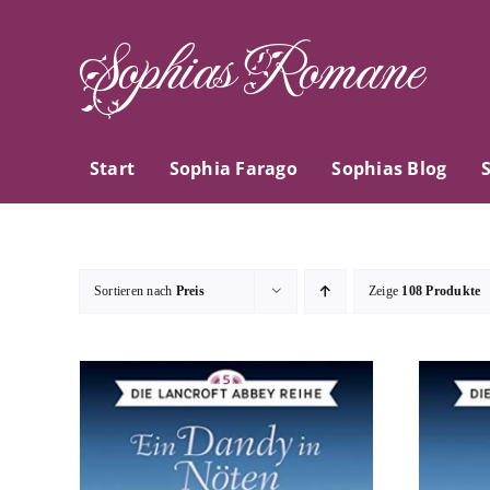
Zum
Sophias Romane
Inhalt
springen
Start
Sophia Farago
Sophias Blog
Sortieren nach
Preis
Zeige
108 Produkte