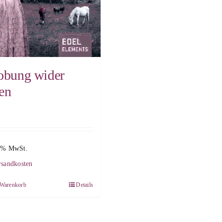
obung wider
en
0 % MwSt.
rsandkosten
 Warenkorb
Details