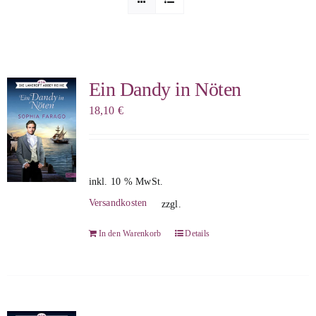
Sophia Scheer
Sophie Berg
Ein Dandy in Nöten
18,10
€
Sophia Rauchberg
Dr. Rauchberger
inkl. 10 % MwSt.
Versandkosten
zzgl.
Bücher-Shop
In den Warenkorb
Details
WooCommerce Warenkorb