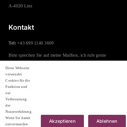
A-4020 Linz
Kontakt
Tel:
+43 699 1140 3609
Bitte sprechen Sie auf meine Mailbox, ich rufe gerne
zurück.
Diese Webseite
verwendet
Mail:
office@rauchberger.at
Cookies für die
Funktion und
zur
Soziale Netzwerke
Verbesserung
der
Nutzererfahrung.
Wenn Sie damit
Akzeptieren
Ablehnen
einverstanden