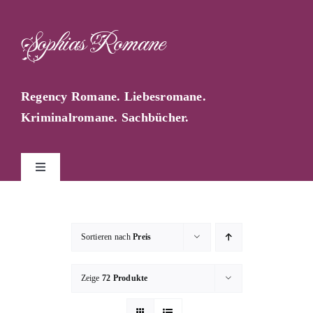
Zum
Inhalt
Sophias Romane
springen
Regency Romane. Liebesromane.
Kriminalromane. Sachbücher.
Toggle
Navigation
Start
Sortieren nach
Preis
Sophia Farago
Zeige
72 Produkte
Sophias Blog