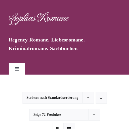
Zum
Inhalt
Sophias Romane
springen
Regency Romane. Liebesromane.
Kriminalromane. Sachbücher.
Toggle
Navigation
Start
Sortieren nach
Standardsortierung
Sophia Farago
Zeige
72 Produkte
Sophias Blog