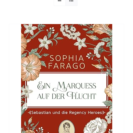
Sophia Scheer
Sophie Berg
Sophia Rauchberg
Dr. Rauchberger
Bücher-Shop
WooCommerce Warenkorb