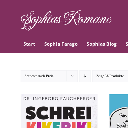
Zum
Sophias Romane
Inhalt
springen
Start
Sophia Farago
Sophias Blog
Sortieren nach
Preis
Zeige
36 Produkte