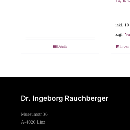
10,50
€
inkl. 1
zzgl.
Ve
Details
In den
Dr. Ingeborg Rauchberger
Museumstr.36
A-4020 Linz