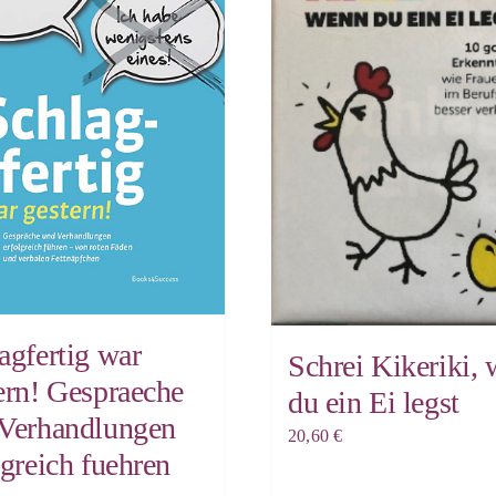
agfertig war
Schrei Kikeriki,
ern! Gespraeche
du ein Ei legst
Verhandlungen
20,60
€
lgreich fuehren