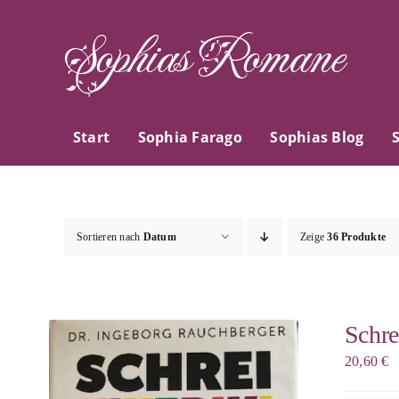
Zum
Sophias Romane
Inhalt
springen
Start
Sophia Farago
Sophias Blog
Sortieren nach
Datum
Zeige
36 Produkte
Schre
20,60
€