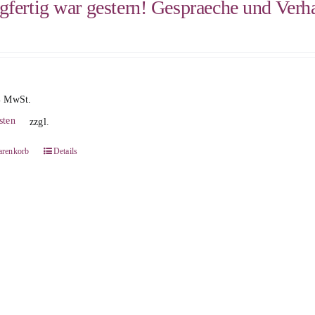
gfertig war gestern! Gespraeche und Verh
% MwSt.
sten
zzgl.
arenkorb
Details