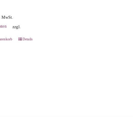
% MwSt.
sten
zzgl.
arenkorb
Details