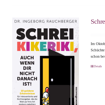
Schre
Im Oktobe
Schüchte
schon bes
Details