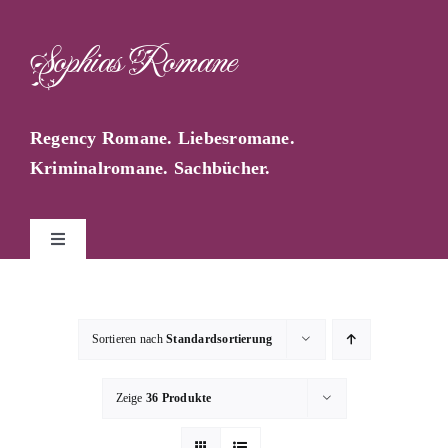
Zum
Inhalt
Sophias Romane
springen
Regency Romane. Liebesromane.
Kriminalromane. Sachbücher.
Toggle
Navigation
Start
Sortieren nach
Standardsortierung
Sophia Farago
Zeige
36 Produkte
Sophias Blog