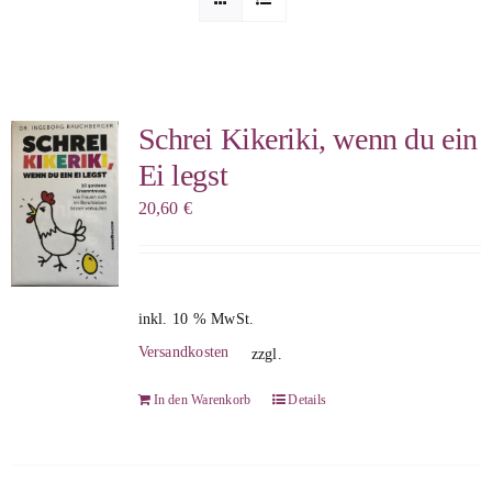
Sophia Scheer
Sophie Berg
Schrei Kikeriki, wenn du ein
Ei legst
Sophia Rauchberg
20,60
€
Dr. Rauchberger
inkl. 10 % MwSt.
Bücher-Shop
Versandkosten
zzgl.
In den Warenkorb
Details
WooCommerce Warenkorb