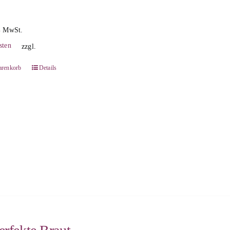
% MwSt.
sten
zzgl.
arenkorb
Details