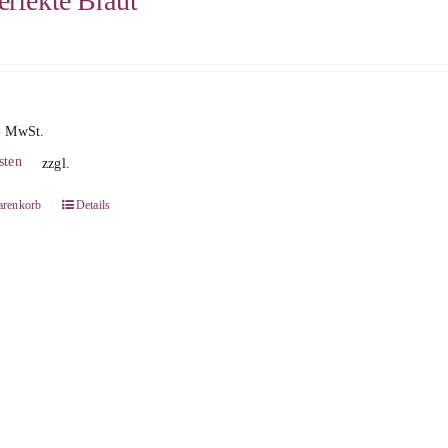
erfekte Braut
% MwSt.
sten
zzgl.
arenkorb
Details