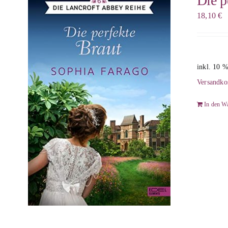
Die p
18,10
€
inkl. 10 
Versandko
In den W