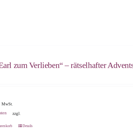
Earl zum Verlieben“ – rätselhafter Advent
% MwSt.
sten
zzgl.
arenkorb
Details