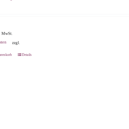
% MwSt.
sten
zzgl.
arenkorb
Details