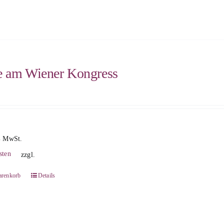
e am Wiener Kongress
% MwSt.
sten
zzgl.
arenkorb
Details