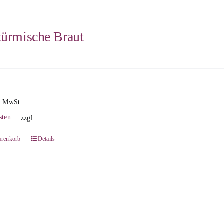
türmische Braut
% MwSt.
sten
zzgl.
arenkorb
Details