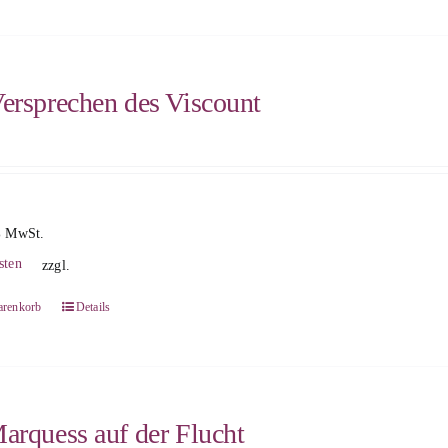
ersprechen des Viscount
% MwSt.
sten
zzgl.
arenkorb
Details
arquess auf der Flucht