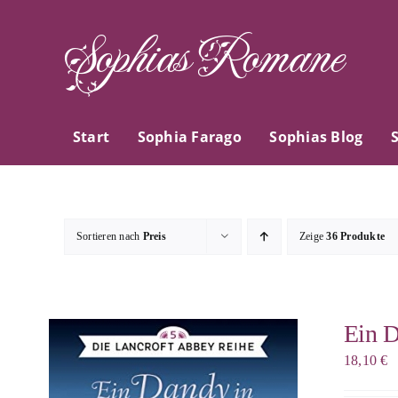
Zum
Sophias Romane
Inhalt
springen
Start
Sophia Farago
Sophias Blog
Sortieren nach
Preis
Zeige
36 Produkte
Ein D
18,10
€