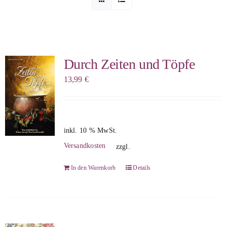
Sophia Scheer
Sophie Berg
Durch Zeiten und Töpfe
13,99
€
Sophia Rauchberg
Dr. Rauchberger
inkl. 10 % MwSt.
Versandkosten
zzgl.
Bücher-Shop
In den Warenkorb
Details
WooCommerce Warenkorb