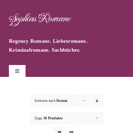
Zum
Inhalt
Sophias Romane
springen
Regency Romane. Liebesromane.
Kriminalromane. Sachbücher.
Toggle
Navigation
Start
Sortieren nach
Datum
Sophia Farago
Zeige
36 Produkte
Sophias Blog