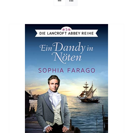
Sophia Scheer
Sophie Berg
Sophia Rauchberg
Dr. Rauchberger
Bücher-Shop
WooCommerce Warenkorb