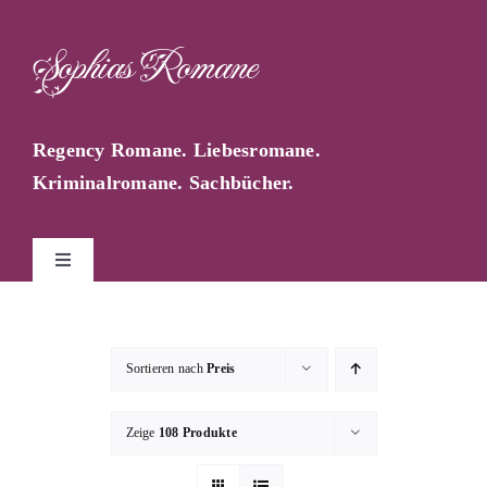
Zum
Inhalt
Sophias Romane
springen
Regency Romane. Liebesromane.
Kriminalromane. Sachbücher.
Toggle
Navigation
Start
Sortieren nach
Preis
Sophia Farago
Zeige
108 Produkte
Sophias Blog