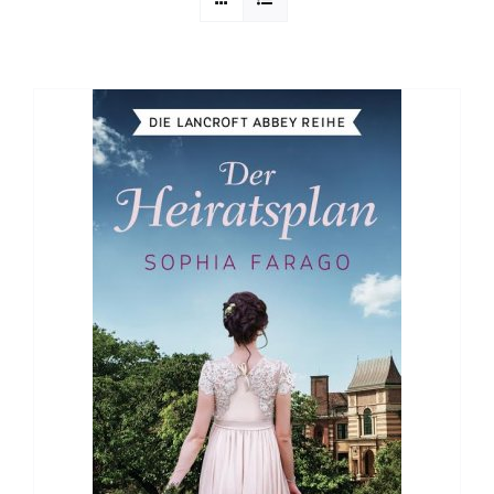
Sophia Scheer
Sophie Berg
Sophia Rauchberg
Dr. Rauchberger
Bücher-Shop
WooCommerce Warenkorb