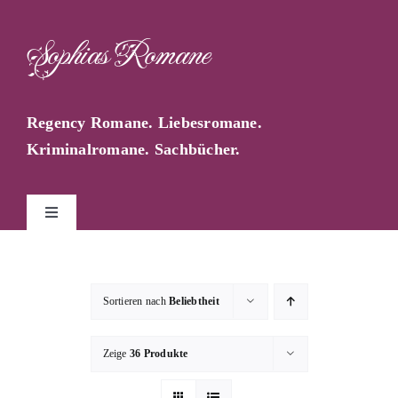
Zum
Inhalt
Sophias Romane
springen
Regency Romane. Liebesromane.
Kriminalromane. Sachbücher.
Toggle
Navigation
Start
Sortieren nach
Beliebtheit
Sophia Farago
Zeige
36 Produkte
Sophias Blog