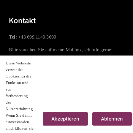
Kontakt
Tel:
+43 699 1140 3609
Bitte sprechen Sie auf meine Mailbox, ich rufe gerne
zurück.
Diese Webseite
verwendet
Mail:
office@rauchberger.at
Cookies für die
Funktion und
zur
Soziale Netzwerke
Verbesserung
der
Nutzererfahrung.
Wenn Sie damit
Akzeptieren
Ablehnen
einverstanden
sind, klicken Sie