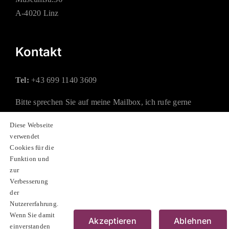
A-4020 Linz
Kontakt
Tel:
+43 699 1140 3609
Bitte sprechen Sie auf meine Mailbox, ich rufe gerne
zurück.
Diese Webseite
verwendet
Mail:
office@rauchberger.at
Cookies für die
Funktion und
zur
Soziale Netzwerke
Verbesserung
der
Nutzererfahrung.
Wenn Sie damit
Akzeptieren
Ablehnen
einverstanden