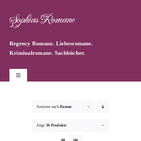
Zum
Inhalt
Sophias Romane
springen
Regency Romane. Liebesromane.
Kriminalromane. Sachbücher.
Toggle
Navigation
Start
Sortieren nach
Datum
Sophia Farago
Zeige
36 Produkte
Sophias Blog