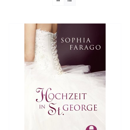
Sophia Scheer
Sophie Berg
Sophia Rauchberg
Dr. Rauchberger
Bücher-Shop
WooCommerce Warenkorb