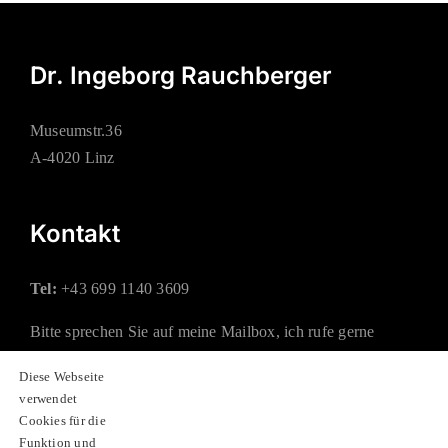
Dr. Ingeborg Rauchberger
Museumstr.36
A-4020 Linz
Kontakt
Tel:
+43 699 1140 3609
Bitte sprechen Sie auf meine Mailbox, ich rufe gerne
zurück.
Diese Webseite
verwendet
Mail:
office@rauchberger.at
Cookies für die
Funktion und