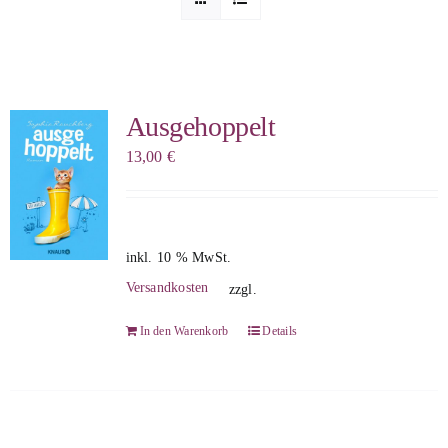
Sophia Scheer
Sophie Berg
Ausgehoppelt
13,00
€
Sophia Rauchberg
Dr. Rauchberger
inkl. 10 % MwSt.
Versandkosten
zzgl.
Bücher-Shop
In den Warenkorb
Details
WooCommerce Warenkorb