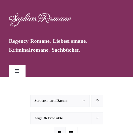
Zum
Inhalt
Sophias Romane
springen
Regency Romane. Liebesromane.
Kriminalromane. Sachbücher.
Toggle
Navigation
Start
Sortieren nach
Datum
Sophia Farago
Zeige
36 Produkte
Sophias Blog