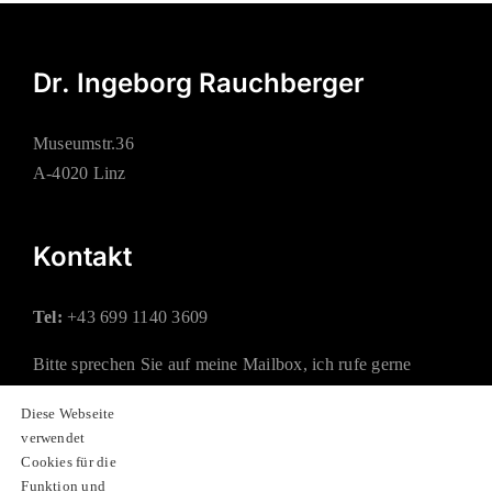
Dr. Ingeborg Rauchberger
Museumstr.36
A-4020 Linz
Kontakt
Tel:
+43 699 1140 3609
Bitte sprechen Sie auf meine Mailbox, ich rufe gerne
zurück.
Diese Webseite
verwendet
Mail:
office@rauchberger.at
Cookies für die
Funktion und