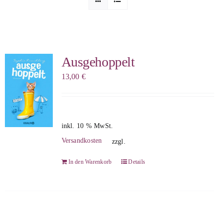
Sophia Scheer
Sophie Berg
Ausgehoppelt
13,00
€
Sophia Rauchberg
Dr. Rauchberger
inkl. 10 % MwSt.
Versandkosten
zzgl.
Bücher-Shop
In den Warenkorb
Details
WooCommerce Warenkorb