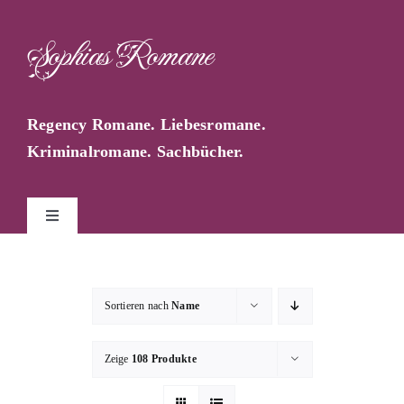
Zum
Inhalt
Sophias Romane
springen
Regency Romane. Liebesromane.
Kriminalromane. Sachbücher.
Toggle
Navigation
Start
Sortieren nach
Name
Sophia Farago
Zeige
108 Produkte
Sophias Blog