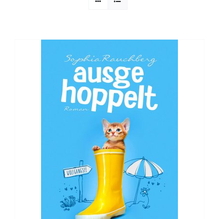
Sophia Scheer
Sophie Berg
Sophia Rauchberg
Dr. Rauchberger
Bücher-Shop
WooCommerce Warenkorb