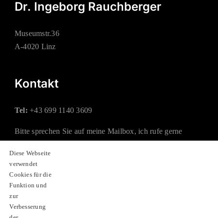
Dr. Ingeborg Rauchberger
Museumstr.36
A-4020 Linz
Kontakt
Tel:
+43 699 1140 3609
Bitte sprechen Sie auf meine Mailbox, ich rufe gerne
zurück.
Diese Webseite
verwendet
Mail:
office@rauchberger.at
Cookies für die
Funktion und
zur
Soziale Netzwerke
Verbesserung
der