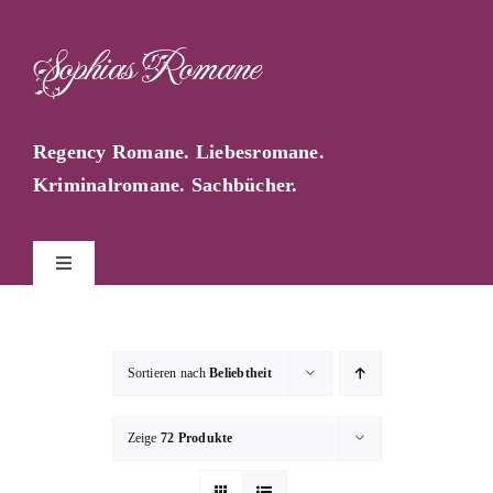
Zum
Inhalt
Sophias Romane
springen
Regency Romane. Liebesromane.
Kriminalromane. Sachbücher.
Toggle
Navigation
Start
Sortieren nach
Beliebtheit
Sophia Farago
Zeige
72 Produkte
Sophias Blog