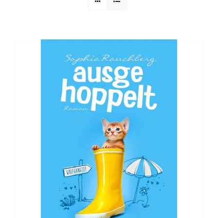
Sophia Scheer
Sophie Berg
Sophia Rauchberg
Dr. Rauchberger
Bücher-Shop
WooCommerce Warenkorb