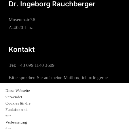
Dr. Ingeborg Rauchberger
Museumstr.36
A-4020 Linz
Kontakt
Tel:
+43 699 1140 3609
Bitte sprechen Sie auf meine Mailbox, ich rufe gerne
zurück.
Diese Webseite
verwendet
Mail:
office@rauchberger.at
Cookies für die
Funktion und
zur
Soziale Netzwerke
Verbesserung
der