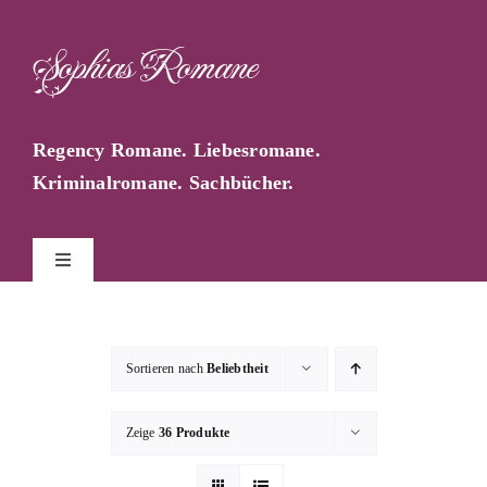
Zum
Inhalt
Sophias Romane
springen
Regency Romane. Liebesromane.
Kriminalromane. Sachbücher.
Toggle
Navigation
Start
Sortieren nach
Beliebtheit
Sophia Farago
Zeige
36 Produkte
Sophias Blog