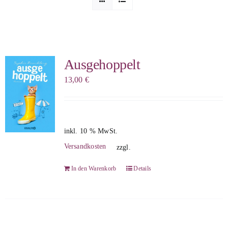
Sophia Scheer
Sophie Berg
Ausgehoppelt
13,00
€
Sophia Rauchberg
Dr. Rauchberger
inkl. 10 % MwSt.
Versandkosten
zzgl.
Bücher-Shop
In den Warenkorb
Details
WooCommerce Warenkorb