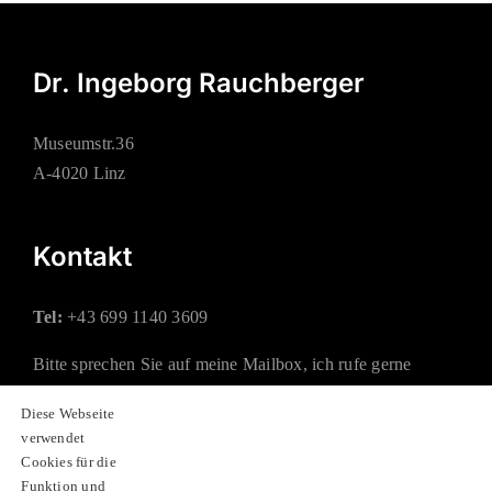
Dr. Ingeborg Rauchberger
Museumstr.36
A-4020 Linz
Kontakt
Tel:
+43 699 1140 3609
Bitte sprechen Sie auf meine Mailbox, ich rufe gerne
zurück.
Diese Webseite
verwendet
Mail:
office@rauchberger.at
Cookies für die
Funktion und