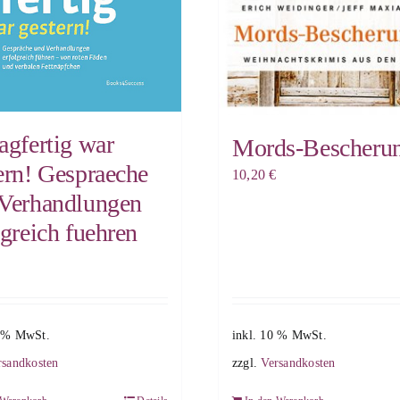
agfertig war
Mords-Bescheru
ern! Gespraeche
10,20
€
Verhandlungen
lgreich fuehren
0 % MwSt.
inkl. 10 % MwSt.
rsandkosten
zzgl.
Versandkosten