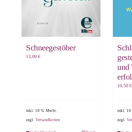
Schneegestöber
Schl
gest
13,00
€
und 
erfo
10,50
€
inkl. 10 % MwSt.
inkl. 1
zzgl.
Versandkosten
zzgl.
Ve