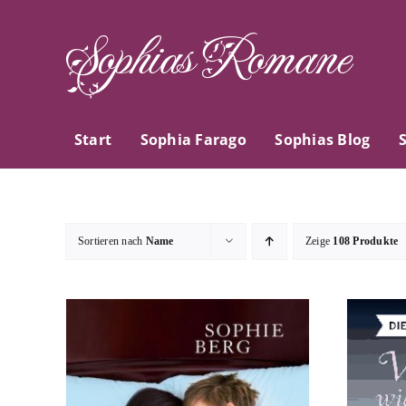
Zum
Sophias Romane
Inhalt
springen
Start
Sophia Farago
Sophias Blog
Sortieren nach
Name
Zeige
108 Produkte