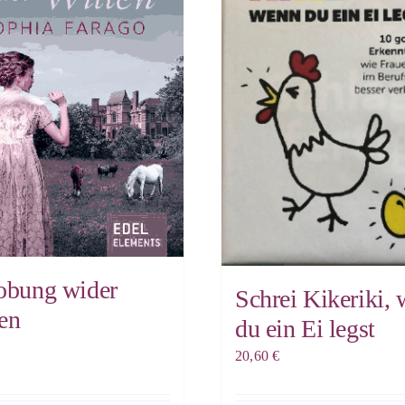
obung wider
Schrei Kikeriki,
en
du ein Ei legst
20,60
€