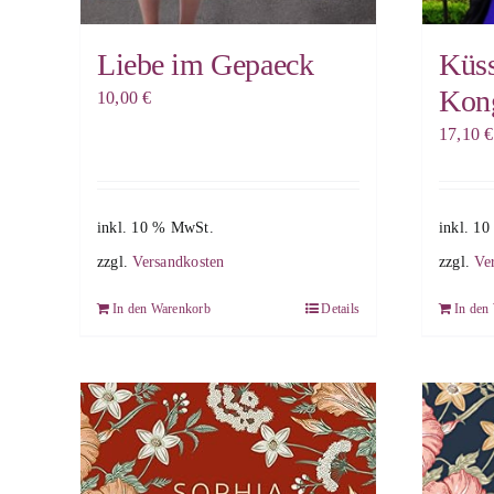
Liebe im Gepaeck
Küs
Kon
10,00
€
17,10
€
inkl. 10 % MwSt.
inkl. 1
zzgl.
Versandkosten
zzgl.
Ve
In den Warenkorb
Details
In den