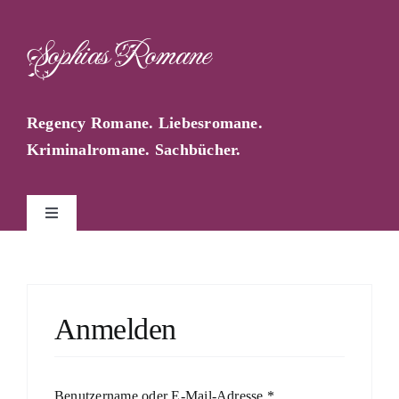
Zum
Inhalt
Sophias Romane
springen
Regency Romane. Liebesromane.
Kriminalromane. Sachbücher.
Toggle
Navigation
Start
Sophia Farago
Anmelden
Sophias Blog
Erforderlich
Benutzername oder E-Mail-Adresse
*