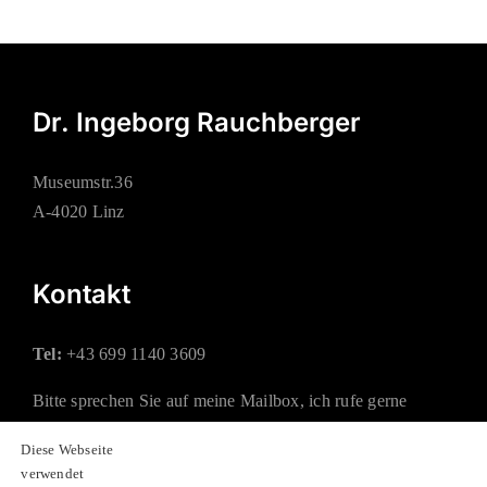
Dr. Ingeborg Rauchberger
Museumstr.36
A-4020 Linz
Kontakt
Tel:
+43 699 1140 3609
Bitte sprechen Sie auf meine Mailbox, ich rufe gerne
zurück.
Diese Webseite
verwendet
Mail:
office@rauchberger.at