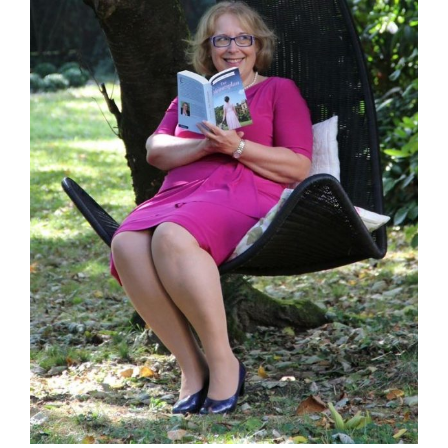
Sophia Scheer
Sophie Berg
Sophia Rauchberg
Dr. Rauchberger
Bücher-Shop
WooCommerce Warenkorb