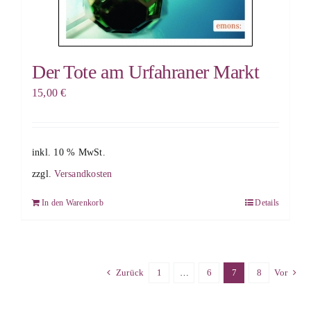
Der Tote am Urfahraner Markt
15,00
€
inkl. 10 % MwSt.
zzgl.
Versandkosten
In den Warenkorb
Details
Zurück
1
…
6
7
8
Vor