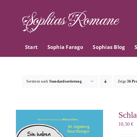
Zum
Sophias Romane
Inhalt
springen
Start
Sophia Farago
Sophias Blog
Sortieren nach
Standardsortierung
Zeige
36 Pr
Schla
10,50
€