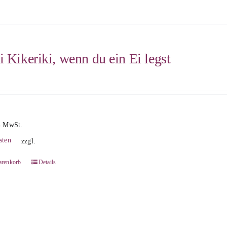
i Kikeriki, wenn du ein Ei legst
% MwSt.
sten
zzgl.
arenkorb
Details