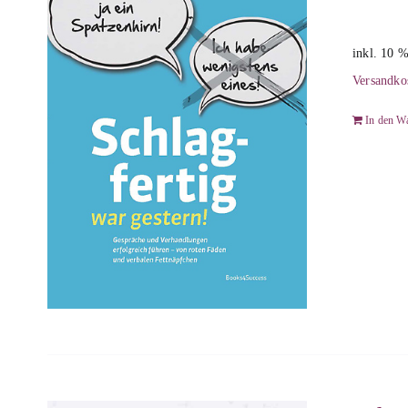
inkl. 10 
Versandko
In den W