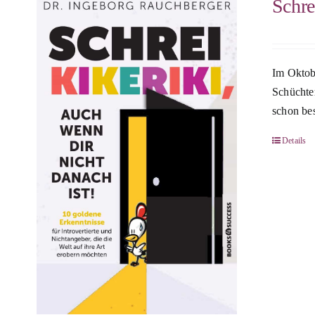
Schre
Im Oktobe
Schüchte
schon bes
Details