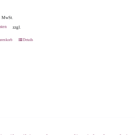
% MwSt.
sten
zzgl.
arenkorb
Details