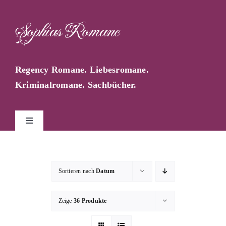
Zum
Inhalt
Sophias Romane
springen
Regency Romane. Liebesromane.
Kriminalromane. Sachbücher.
Toggle
Navigation
Start
Sortieren nach
Datum
Sophia Farago
Zeige
36 Produkte
Sophias Blog