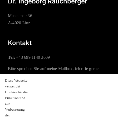
Dr. Ingeborg Rauchberger
Museumstr.36
A-4020 Linz
Kontakt
Tel:
+43 699 1140 3609
Bitte sprechen Sie auf meine Mailbox, ich rufe gerne
zurück.
Diese Webseite
verwendet
Mail:
office@rauchberger.at
Cookies für die
Funktion und
zur
Soziale Netzwerke
Verbesserung
der