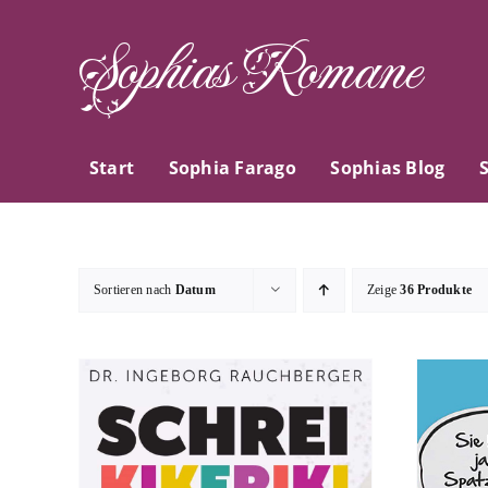
Zum
Sophias Romane
Inhalt
springen
Start
Sophia Farago
Sophias Blog
Sortieren nach
Datum
Zeige
36 Produkte