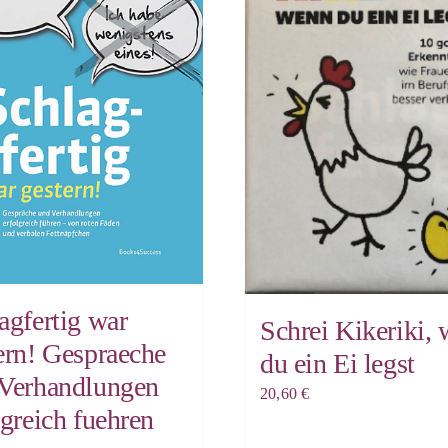
agfertig war
Schrei Kikeriki,
ern! Gespraeche
du ein Ei legst
Verhandlungen
20,60
€
lgreich fuehren