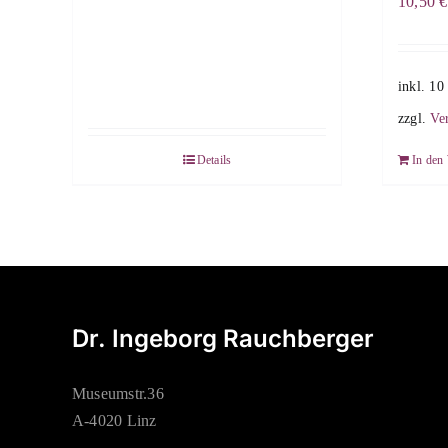
10,50
€
inkl. 1
zzgl.
Ve
Details
In den
Dr. Ingeborg Rauchberger
Museumstr.36
A-4020 Linz