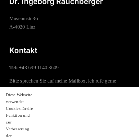
Dr. Ingeborg Rauchberger
Museumstr.36
A-4020 Linz
Kontakt
Tel:
+43 699 1140 3609
Bitte sprechen Sie auf meine Mailbox, ich rufe gerne
zurück.
Diese Webseite
verwendet
Mail:
office@rauchberger.at
Cookies für die
Funktion und
zur
Soziale Netzwerke
Verbesserung
der