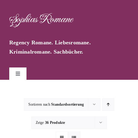
Zum
Inhalt
Sophias Romane
springen
Regency Romane. Liebesromane.
Kriminalromane. Sachbücher.
Toggle
Navigation
Start
Sortieren nach
Standardsortierung
Sophia Farago
Zeige
36 Produkte
Sophias Blog