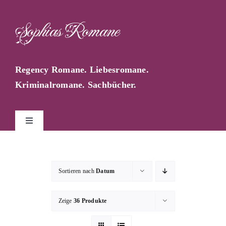
Zum
Inhalt
Sophias Romane
springen
Regency Romane. Liebesromane.
Kriminalromane. Sachbücher.
Toggle
Navigation
Start
Sortieren nach
Datum
Sophia Farago
Zeige
36 Produkte
Sophias Blog