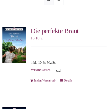
Sophia Scheer
Sophie Berg
Die perfekte Braut
18,10
€
Sophia Rauchberg
Dr. Rauchberger
inkl. 10 % MwSt.
Versandkosten
zzgl.
Bücher-Shop
In den Warenkorb
Details
WooCommerce Warenkorb