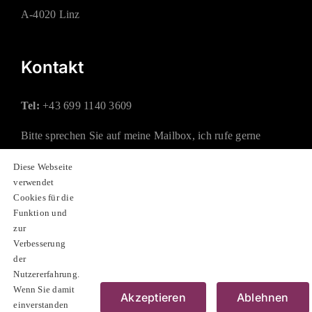
A-4020 Linz
Kontakt
Tel:
+43 699 1140 3609
Bitte sprechen Sie auf meine Mailbox, ich rufe gerne
zurück.
Diese Webseite
verwendet
Mail:
office@rauchberger.at
Cookies für die
Funktion und
zur
Soziale Netzwerke
Verbesserung
der
Nutzererfahrung.
Wenn Sie damit
Akzeptieren
Ablehnen
einverstanden