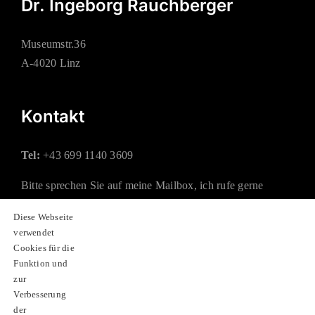
Dr. Ingeborg Rauchberger
Museumstr.36
A-4020 Linz
Kontakt
Tel:
+43 699 1140 3609
Bitte sprechen Sie auf meine Mailbox, ich rufe gerne
zurück.
Diese Webseite
verwendet
Mail:
office@rauchberger.at
Cookies für die
Funktion und
zur
Soziale Netzwerke
Verbesserung
der