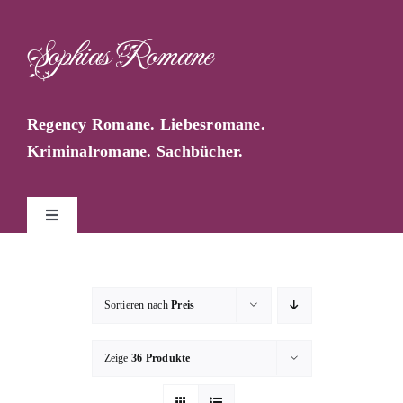
Zum
Inhalt
Sophias Romane
springen
Regency Romane. Liebesromane.
Kriminalromane. Sachbücher.
Toggle
Navigation
Start
Sortieren nach
Preis
Sophia Farago
Zeige
36 Produkte
Sophias Blog