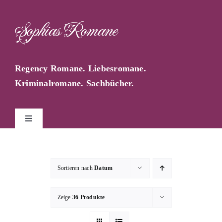
Zum
Inhalt
Sophias Romane
springen
Regency Romane. Liebesromane.
Kriminalromane. Sachbücher.
Toggle
Navigation
Start
Sortieren nach
Datum
Sophia Farago
Zeige
36 Produkte
Sophias Blog