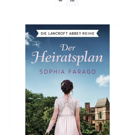
Sophia Scheer
Sophie Berg
Sophia Rauchberg
Dr. Rauchberger
Bücher-Shop
WooCommerce Warenkorb