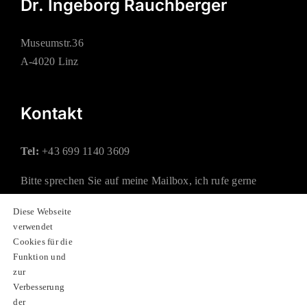
Dr. Ingeborg Rauchberger
Museumstr.36
A-4020 Linz
Kontakt
Tel:
+43 699 1140 3609
Bitte sprechen Sie auf meine Mailbox, ich rufe gerne
zurück.
Diese Webseite
verwendet
Mail:
office@rauchberger.at
Cookies für die
Funktion und
zur
Soziale Netzwerke
Verbesserung
der