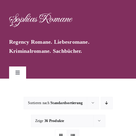
Zum
Inhalt
Sophias Romane
springen
Regency Romane. Liebesromane.
Kriminalromane. Sachbücher.
Toggle
Navigation
Start
Sortieren nach
Standardsortierung
Sophia Farago
Zeige
36 Produkte
Sophias Blog