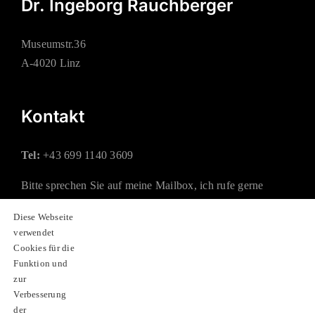
Dr. Ingeborg Rauchberger
Museumstr.36
A-4020 Linz
Kontakt
Tel:
+43 699 1140 3609
Bitte sprechen Sie auf meine Mailbox, ich rufe gerne
zurück.
Diese Webseite
verwendet
Mail:
office@rauchberger.at
Cookies für die
Funktion und
zur
Soziale Netzwerke
Verbesserung
der