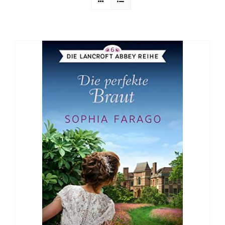
Sophia Scheer
Sophie Berg
Sophia Rauchberg
Dr. Rauchberger
Bücher-Shop
WooCommerce Warenkorb