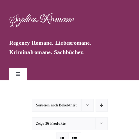
Zum
Inhalt
Sophias Romane
springen
Regency Romane. Liebesromane.
Kriminalromane. Sachbücher.
Toggle
Navigation
Start
Sortieren nach
Beliebtheit
Sophia Farago
Zeige
36 Produkte
Sophias Blog