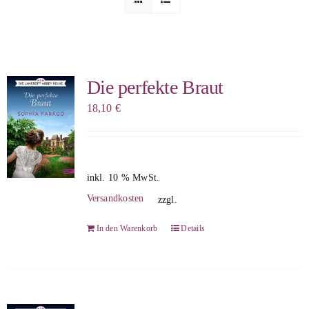
Sophia Scheer
Sophie Berg
Die perfekte Braut
18,10
€
Sophia Rauchberg
Dr. Rauchberger
inkl. 10 % MwSt.
Versandkosten
zzgl.
Bücher-Shop
In den Warenkorb
Details
WooCommerce Warenkorb