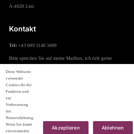
A-4020 Linz
Kontakt
Tel:
+43 699 1140 3609
Bitte sprechen Sie auf meine Mailbox, ich rufe gerne
zurück.
Diese Webseite
verwendet
Mail:
office@rauchberger.at
Cookies für die
Funktion und
zur
Soziale Netzwerke
Verbesserung
der
Nutzererfahrung.
Wenn Sie damit
Akzeptieren
Ablehnen
einverstanden