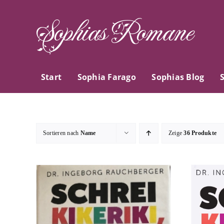
Zum
Sophias Romane
Inhalt
springen
Start
Sophia Farago
Sophias Blog
Sortieren nach
Name
Zeige
36 Produkte