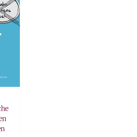
che
en
en