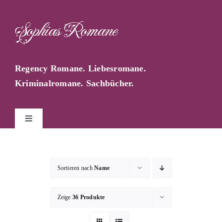
Zum
Inhalt
Sophias Romane
springen
Regency Romane. Liebesromane.
Kriminalromane. Sachbücher.
Toggle
Navigation
Start
Sortieren nach
Name
Sophia Farago
Zeige
36 Produkte
Sophias Blog