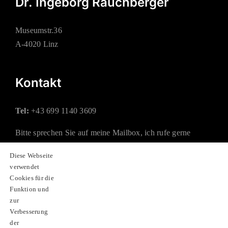
Dr. Ingeborg Rauchberger
Museumstr.36
A-4020 Linz
Kontakt
Tel:
+43 699 1140 3609
Bitte sprechen Sie auf meine Mailbox, ich rufe gerne
zurück.
Diese Webseite
verwendet
Mail:
office@rauchberger.at
Cookies für die
Funktion und
zur
Soziale Netzwerke
Verbesserung
der