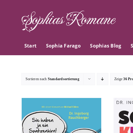
Zum
Sophias Romane
Inhalt
springen
Start
Sophia Farago
Sophias Blog
Sortieren nach
Standardsortierung
Zeige
36 Pr