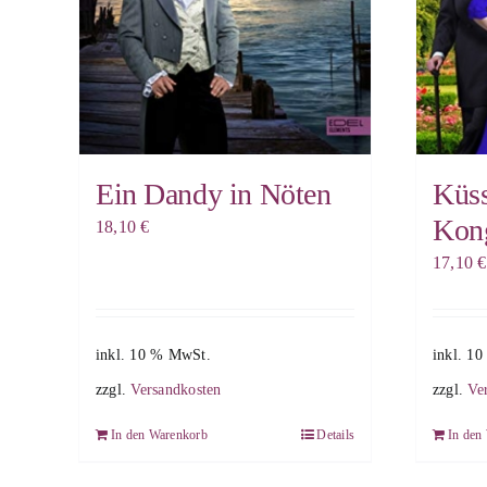
Ein Dandy in Nöten
Küs
Kon
18,10
€
17,10
€
inkl. 10 % MwSt.
inkl. 1
zzgl.
Versandkosten
zzgl.
Ve
In den Warenkorb
Details
In den