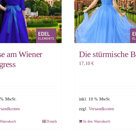
se am Wiener
Die stürmische B
gress
17,10
€
0 % MwSt.
inkl. 10 % MwSt.
rsandkosten
zzgl.
Versandkosten
 Warenkorb
Details
In den Warenkorb