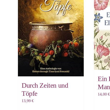
Ein 
Durch Zeiten und
Man
Töpfe
14,00
€
13,99
€