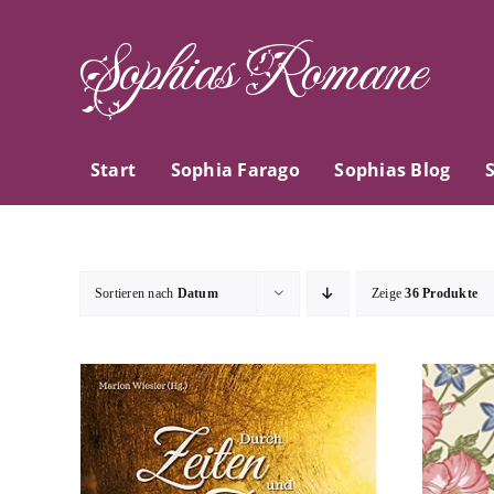
Zum
Sophias Romane
Inhalt
springen
Start
Sophia Farago
Sophias Blog
Sortieren nach
Datum
Zeige
36 Produkte