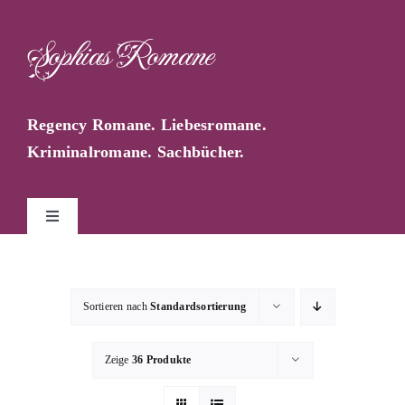
Zum
Inhalt
Sophias Romane
springen
Regency Romane. Liebesromane.
Kriminalromane. Sachbücher.
Toggle
Navigation
Start
Sortieren nach
Standardsortierung
Sophia Farago
Zeige
36 Produkte
Sophias Blog