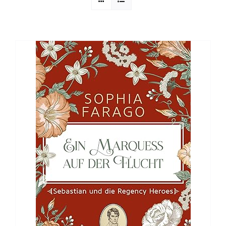
Sophia Scheer
Sophie Berg
Sophia Rauchberg
Dr. Rauchberger
Bücher-Shop
WooCommerce Warenkorb