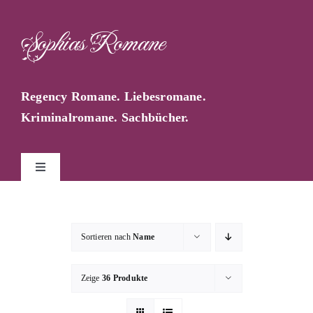
Zum
Inhalt
Sophias Romane
springen
Regency Romane. Liebesromane.
Kriminalromane. Sachbücher.
Toggle
Navigation
Start
Sortieren nach
Name
Sophia Farago
Zeige
36 Produkte
Sophias Blog