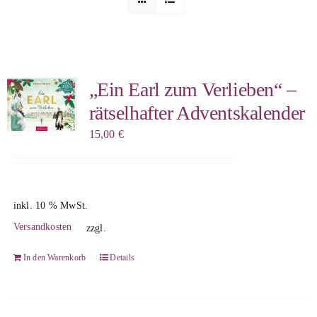
Sophia Scheer
Sophie Berg
„Ein Earl zum Verlieben“ –
rätselhafter Adventskalender
Sophia Rauchberg
15,00
€
Dr. Rauchberger
inkl. 10 % MwSt.
Bücher-Shop
Versandkosten
zzgl.
In den Warenkorb
Details
WooCommerce Warenkorb