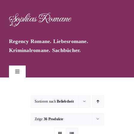
Zum
Inhalt
Sophias Romane
springen
Regency Romane. Liebesromane.
Kriminalromane. Sachbücher.
Toggle
Navigation
Start
Sortieren nach
Beliebtheit
Sophia Farago
Zeige
36 Produkte
Sophias Blog