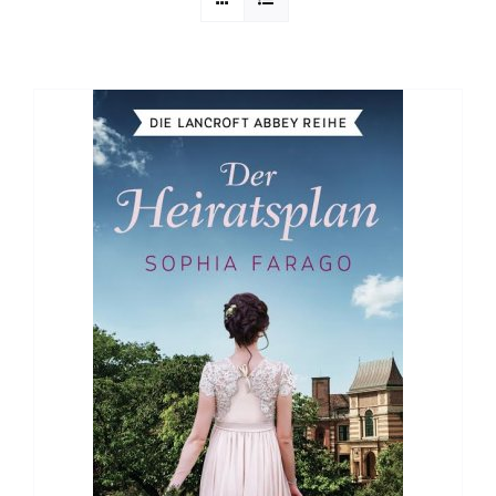
Sophia Scheer
Sophie Berg
Sophia Rauchberg
Dr. Rauchberger
Bücher-Shop
WooCommerce Warenkorb