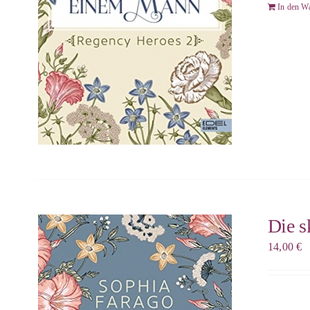
In den W
Die s
14,00
€