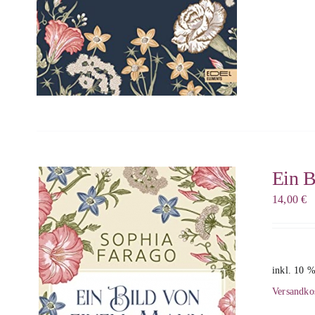
Ein B
14,00
€
inkl. 10 
Versandko