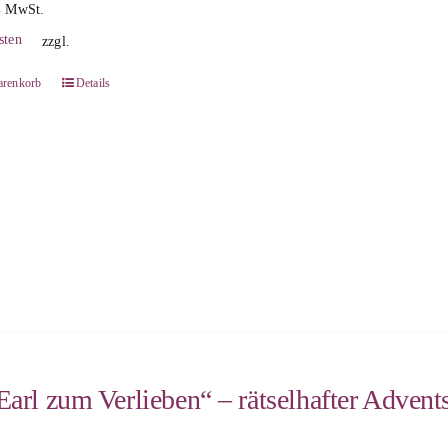
% MwSt.
sten
zzgl.
arenkorb
Details
Earl zum Verlieben“ – rätselhafter Advent