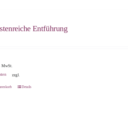
istenreiche Entführung
% MwSt.
sten
zzgl.
arenkorb
Details