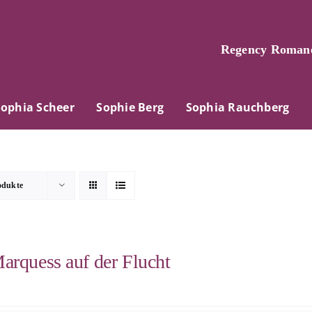
Regency Romane
Sophia Scheer
Sophie Berg
Sophia Rauchberg
odukte
arquess auf der Flucht