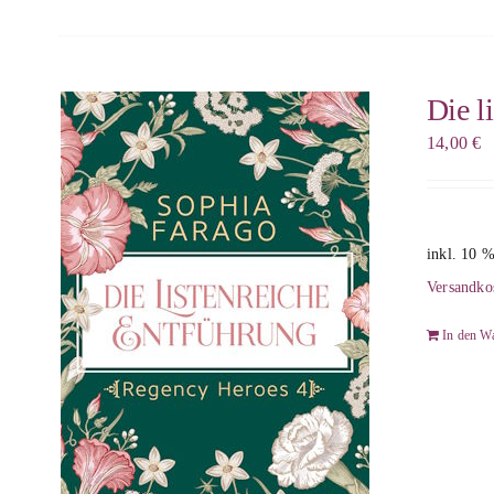
Die l
14,00
€
inkl. 10 
Versandko
In den W