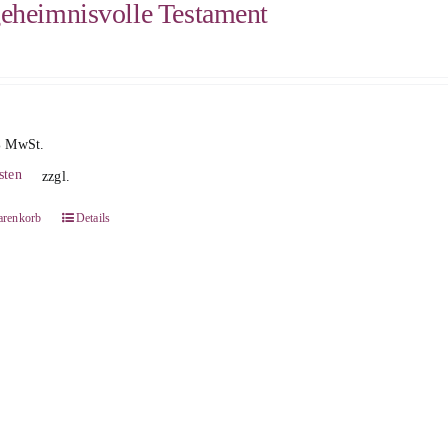
eheimnisvolle Testament
% MwSt.
sten
zzgl.
arenkorb
Details