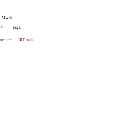
% MwSt.
sten
zzgl.
arenkorb
Details