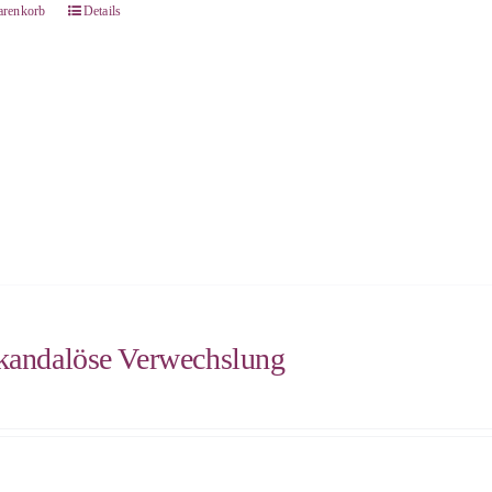
arenkorb
Details
kandalöse Verwechslung