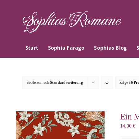
Zum
Sophias Romane
Inhalt
springen
Start
Sophia Farago
Sophias Blog
Sortieren nach
Standardsortierung
Zeige
36 Pr
Ein M
14,00
€