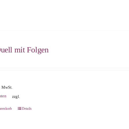
uell mit Folgen
% MwSt.
sten
zzgl.
arenkorb
Details