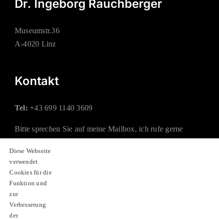
Dr. Ingeborg Rauchberger
Museumstr.36
A-4020 Linz
Kontakt
Tel:
+43 699 1140 3609
Bitte sprechen Sie auf meine Mailbox, ich rufe gerne
zurück.
Diese Webseite
verwendet
Mail:
office@rauchberger.at
Cookies für die
Funktion und
zur
Soziale Netzwerke
Verbesserung
der