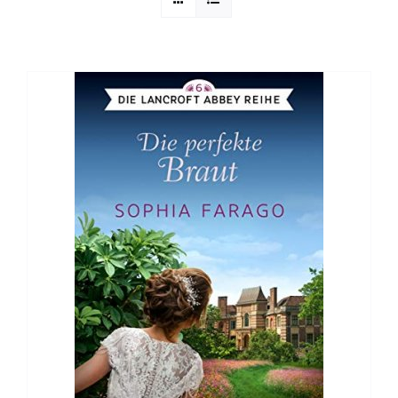
Sophia Scheer
Sophie Berg
Sophia Rauchberg
Dr. Rauchberger
Bücher-Shop
WooCommerce Warenkorb