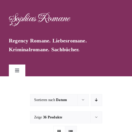
Zum
Inhalt
Sophias Romane
springen
Regency Romane. Liebesromane.
Kriminalromane. Sachbücher.
Toggle
Navigation
Start
Sortieren nach
Datum
Sophia Farago
Zeige
36 Produkte
Sophias Blog