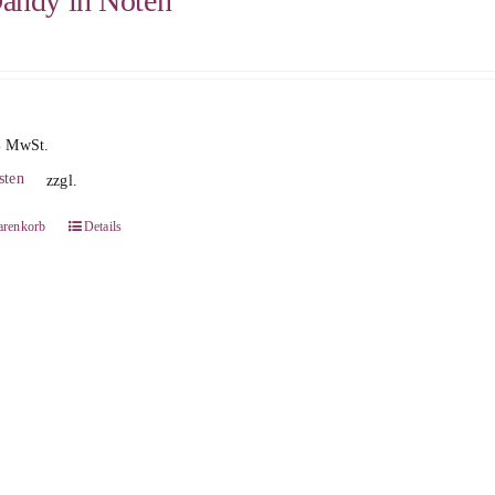
andy in Nöten
% MwSt.
sten
zzgl.
arenkorb
Details