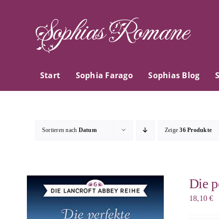
Zum
Sophias Romane
Inhalt
springen
Start
Sophia Farago
Sophias Blog
Sortieren nach
Datum
Zeige
36 Produkte
Die p
18,10
€