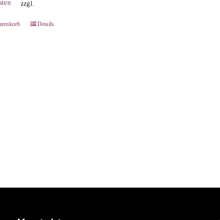
sten
zzgl.
arenkorb
Details