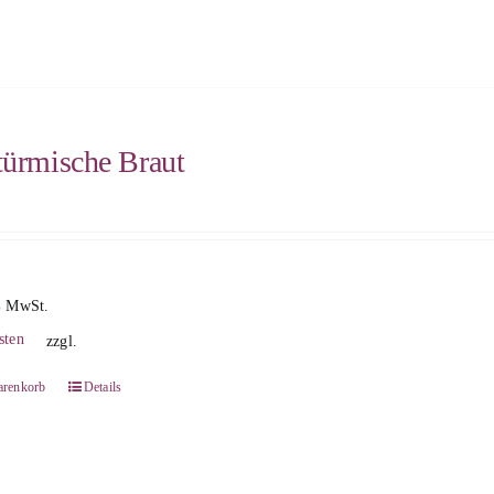
türmische Braut
% MwSt.
sten
zzgl.
arenkorb
Details