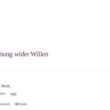
bung wider Willen
% MwSt.
sten
zzgl.
arenkorb
Details