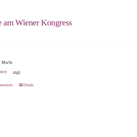
e am Wiener Kongress
% MwSt.
sten
zzgl.
arenkorb
Details