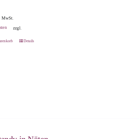
% MwSt.
sten
zzgl.
arenkorb
Details